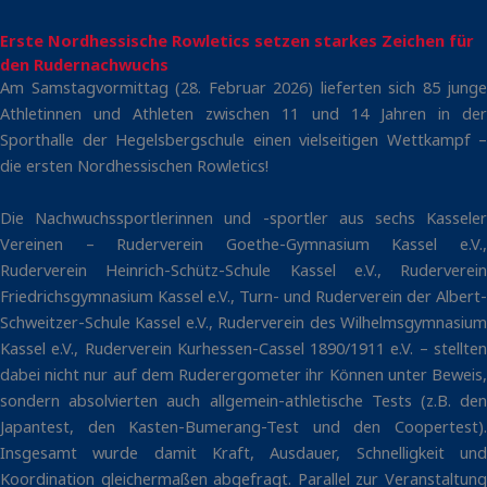
Erste Nordhessische Rowletics setzen starkes Zeichen für
den Rudernachwuchs
Am Samstagvormittag (28. Februar 2026) lieferten sich 85 junge
Athletinnen und Athleten zwischen 11 und 14 Jahren in der
Sporthalle der Hegelsbergschule einen vielseitigen Wettkampf –
die ersten Nordhessischen Rowletics!
Die Nachwuchssportlerinnen und -sportler aus sechs Kasseler
Vereinen – Ruderverein Goethe-Gymnasium Kassel e.V.,
Ruderverein Heinrich-Schütz-Schule Kassel e.V., Ruderverein
Friedrichsgymnasium Kassel e.V., Turn- und Ruderverein der Albert-
Schweitzer-Schule Kassel e.V., Ruderverein des Wilhelmsgymnasium
Kassel e.V., Ruderverein Kurhessen-Cassel 1890/1911 e.V. – stellten
dabei nicht nur auf dem Ruderergometer ihr Können unter Beweis,
sondern absolvierten auch allgemein-athletische Tests (z.B. den
Japantest, den Kasten-Bumerang-Test und den Coopertest).
Insgesamt wurde damit Kraft, Ausdauer, Schnelligkeit und
Koordination gleichermaßen abgefragt. Parallel zur Veranstaltung