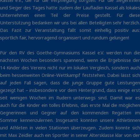
Kassel e.V., die für die Verpflegung sorgten. Für die Siegerinnen
und Sieger des Tages hatte zudem der Laufladen Kassel als lokales
Unternehmen einen Teil der Preise gestellt. Für diese
Unterstützung bedanken wir uns bei allen Beteiligten sehr herzlich.
Das Fazit zur Veranstaltung fällt somit einhellig positiv aus:
sportlich fair, hervorragend organisiert und rundum gelungen!
Für den RV des Goethe-Gymnasiums Kassel e.V. werden nun die
nächsten Wochen besonders spannend, wenn die Ergebnisse der
14 Kinder des Vereins nicht nur im lokalen Vergleich, sondern auch
beim hessenweiten Online-Wettkampf feststehen. Dabei lässt sich
auf jeden Fall sagen, dass die junge Gruppe gute Leistungen
gezeigt hat – insbesondere vor dem Hintergrund, dass einige erst
seit wenigen Wochen im Rudern unterwegs sind. Damit war es
auch für die Kinder ein tolles Erlebnis, das erste Mal die möglichen
Gegnerinnen und Gegner auf den kommenden Regatten im
Sommer kennenzulernen. Insgesamt konnten unsere Athletinnen
und Athleten in vielen Stationen überzeugen. Zudem konnte sich
mit Max Zeidler auch ein Sportler in seiner Altersklasse klar von der