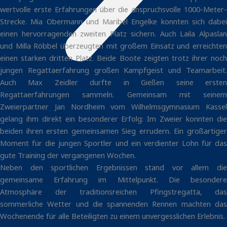
wertvolle erste Erfahrungen über die anspruchsvolle 1000-Meter-
Strecke. Mia Obermann und Maribel Engelke konnten sich dabei
einen hervorragenden zweiten Platz sichern. Auch Laila Alpaslan
und Milla Röbbel überzeugten mit großem Einsatz und erreichten
einen starken dritten Platz. Beide Boote zeigten trotz ihrer noch
jungen Regattaerfahrung großen Kampfgeist und Teamarbeit.
Auch Max Zeidler durfte in Gießen seine ersten
Regattaerfahrungen sammeln. Gemeinsam mit seinem
Zweierpartner Jan Nordheim vom Wilhelmsgymnasium Kassel
gelang ihm direkt ein besonderer Erfolg: Im Zweier konnten die
beiden ihren ersten gemeinsamen Sieg errudern. Ein großartiger
Moment für die jungen Sportler und ein verdienter Lohn für das
gute Training der vergangenen Wochen.
Neben den sportlichen Ergebnissen stand vor allem die
gemeinsame Erfahrung im Mittelpunkt. Die besondere
Atmosphäre der traditionsreichen Pfingstregatta, das
sommerliche Wetter und die spannenden Rennen machten das
Wochenende für alle Beteiligten zu einem unvergesslichen Erlebnis.