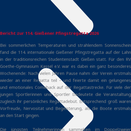
Bericht zur 114. Gießener Pfingstregatta 2026
Bei sommerlichen Temperaturen und strahlendem Sonnenschein
fand die 114. internationale Gießener Pfingstregatta auf der Lahn
in der traditionsreichen Studentenstadt Gießen statt. Für den RV
Goethe-Gymnasium Kassel e.V. war es dabei ein ganz besonderes
Wochenende: Nach vielen Jahren Pause nahm der Verein erstmals
wieder an einer Regatta teil – und feierte damit ein gelungenes
und emotionales Comeback auf der Regattastrecke. Für viele der
jungen Sportlerinnen und Sportler bedeutete die Veranstaltung
zugleich ihr persönliches Regattadebüt. Entsprechend groß waren
Vorfreude, Nervosität und Begeisterung, als die Boote erstmals
an den Start gingen.
Die jüngsten Teilnehmerinnen sammelten im Doppelzweier