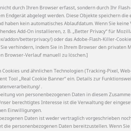
nicht durch Ihren Browser erfasst, sondern durch Ihr Flash
em Endgerät abgelegt werden. Diese Objekte speichern die
 haben kein automatisches Ablaufdatum. Wenn Sie keine V
ndes Add-On installieren, z. B. „Better Privacy“ für Mozill
fox/addon/betterprivacy/) oder das Adobe-Flash-Killer-Cook
Sie verhindern, indem Sie in Ihrem Browser den privaten
en Browser-Verlauf manuell zu löschen.]
n Cookies und ähnlichen Technologien (Tracking-Pixel, Web-
ent Tool „Real Cookie Banner“ ein. Details zur Funktionswe
datenverarbeitung/ .
beitung von personenbezogenen Daten in diesem Zusammenhan
. Unser berechtigtes Interesse ist die Verwaltung der einge
hen Einwilligungen.
nbezogenen Daten ist weder vertraglich vorgeschrieben noch
htet die personenbezogenen Daten bereitzustellen. Wenn S