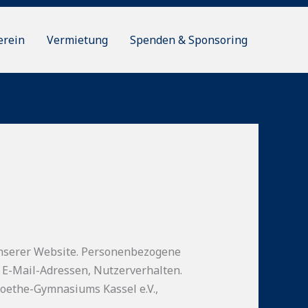
erein
Vermietung
Spenden & Sponsoring
unserer Website. Personenbezogene
, E-Mail-Adressen, Nutzerverhalten.
Goethe-Gymnasiums Kassel e.V.,