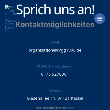
Sprich uns an!
Zum
Inhalt
springen
Kontaktmöglichkeiten
EMAIL
organisation@rvgg1908.de
TELEFON (Moritz Griesel)
0175 5270981
Adresse
Giesenallee 11, 34121 Kassel
Vereinsmitglied werden